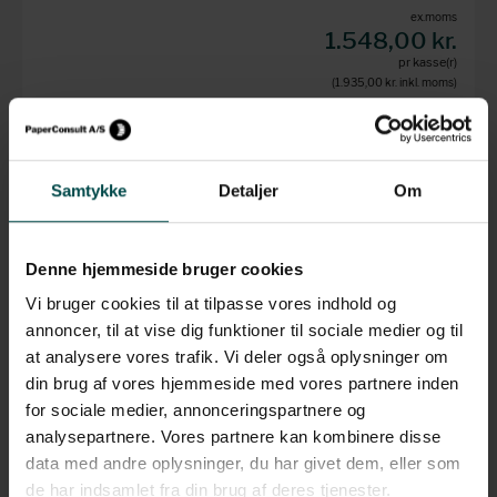
ex.moms
1.548,00 kr.
pr kasse(r)
(1.935,00 kr.
inkl. moms)
Læg i kurv
Samtykke
Detaljer
Om
Hvid termoetiket 37 x 23
mm, permanent lim
Denne hjemmeside bruger cookies
Etiketter pr.
1.500 etiketter pr.
Vi bruger cookies til at tilpasse vores indhold og
rulle
rulle
Enhed
Kasse
annoncer, til at vise dig funktioner til sociale medier og til
Format
37 x 32 mm
at analysere vores trafik. Vi deler også oplysninger om
Materiale
Termopapir
din brug af vores hjemmeside med vores partnere inden
Klæber
Permanent
for sociale medier, annonceringspartnere og
Kernestørrelse
Ø 40 mm
Perforering
Ingen perforering
analysepartnere. Vores partnere kan kombinere disse
Farve
Hvid
data med andre oplysninger, du har givet dem, eller som
Oprulning
Udvendig
de har indsamlet fra din brug af deres tjenester.