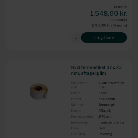
ex.moms
1.548,00 kr.
pr kasse(r)
(1.935,00 kr.
inkl. moms)
Læg i kurv
Hvid termoetiket 37 x 23
mm, aftagelig lim
Etiketter pr.
1.500 etiketter pr.
rulle
rulle
Enhed
Kasse
Format
37 x 23 mm
Materiale
Termopapir
Klæber
Aftagelig
Kernestørrelse
Ø 40 mm
Perforering
Ingen perforering
Farve
Hvid
Oprulning
Udvendig