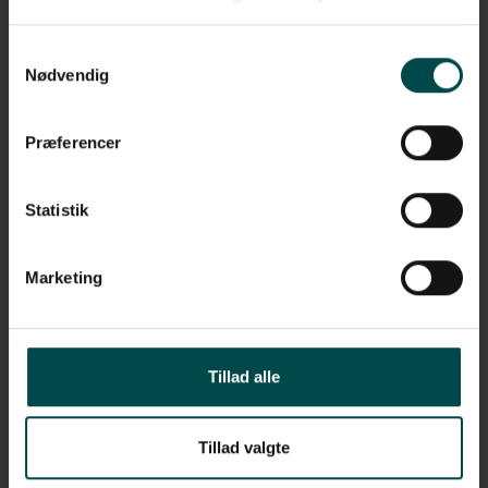
ex.moms
1.548,00 kr.
Samtykkevalg
pr kasse(r)
Nødvendig
(1.935,00 kr.
inkl. moms)
Læg i kurv
Præferencer
Statistik
Vis flere resultater
Marketing
Tillad alle
Tillad valgte