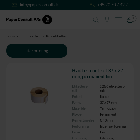
info@paperconsult.dk
+45 70 70 7 42 7
0
Forside
Etiketter
Pris etiketter
Sortering
Produkter: 18
Hvid termoetiket 37 x 27
mm, permanent lim
Etiketter pr.
1.250 etiketter pr.
rulle
rulle
Enhed
Kasse
Format
37 x 27 mm
Materiale
Termopapir
Klæber
Permanent
Kernestørrelse
Ø 40 mm
Perforering
Ingen perforering
Farve
Hvid
Oprulning
Udvendig