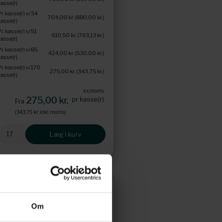
kasse(r)
Pr. kasse(r) v/34
704,00 kr.
(880,00 kr.
)
kasse(r)
Pr. kasse(r) v/51
610,50 kr.
(763,13 kr.
)
kasse(r)
Pr. kasse(r) v/85
424,00 kr.
(530,00 kr.
)
kasse(r)
Pr. kasse(r) v/170
275,00 kr.
(343,75 kr.
)
kasse(r)
ex.moms
275,00 kr.
pr kasse(r)
Fra
(343,75 kr.
inkl. moms)
Læg i kurv
Om