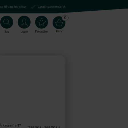
ag til dag-levering
Løsningsorienteret
0
Kurv
Søg
Login
Favoritter
Pr. kasse(r) v/17
798,00 kr.
(997,50 kr.
)