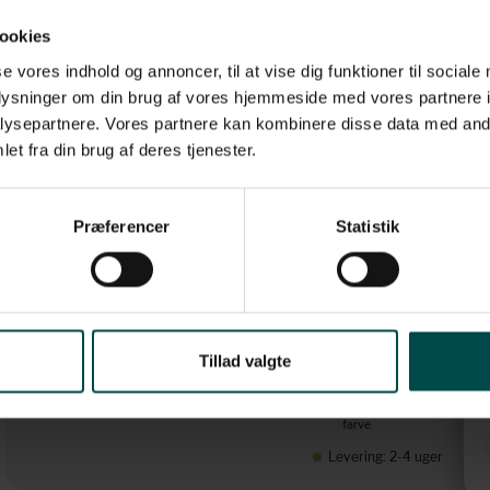
Varenummer: 308065
ookies
1 farvet tryk. Ønskes flere
farver kan dette tilbydes mod
se vores indhold og annoncer, til at vise dig funktioner til sociale
merpris på 1 kr. pr. rulle. pr.
oplysninger om din brug af vores hjemmeside med vores partnere i
farve.
ysepartnere. Vores partnere kan kombinere disse data med andr
Stk. pr. kasse
30 ruller pr.
et fra din brug af deres tjenester.
kasse
Rullediameter
80 mm
Enhed
Kasse
Præferencer
Statistik
Format
Bredde 80 mm
x 75 meter
Materiale
BPA-fri
termopapir
Kernestørrelse
12 mm
Farve
1 farvet tryk.
Ønskes flere
farver kan dette
Tillad valgte
tilbydes mod
merpris på 1 kr.
pr. rulle. pr.
farve.
Levering: 2-4 uger