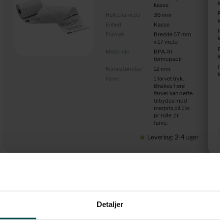
kasse
Rullediameter
38 mm
Enhed
Kasse
Format
Bredde 57 mm
x 17 meter
Materiale
BPA-fri
termopapir
Kernestørrelse
12 mm
Farve
1 farvet tryk.
Ønskes flere
farver kan dette
tilbydes mod
merpris på 1 kr.
pr. rulle. pr.
farve.
Levering: 2-4 uger
Bonrulle med 1 farvet
logo tryk, 80 x 80 x 12
Detaljer
mm, 48 gram, 75 meter