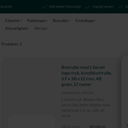
nsult.dk
Helt enkelt. Personligt
Fagligt nørderi
D
Etiketter
Pakketape
Bonruller
Emballage
Ansvarlighed
Om os
Produkter: 2
Bonrulle med 1 farvet
logo tryk, kreditkortrulle,
57 x 38 x 12 mm, 48
gram, 17 meter
Varenummer: 305753
1 farvet tryk. Ønskes flere
farver kan dette tilbydes mod
merpris på 1 kr. pr. rulle. pr.
farve.
Stk. pr. kasse
60 ruller pr.