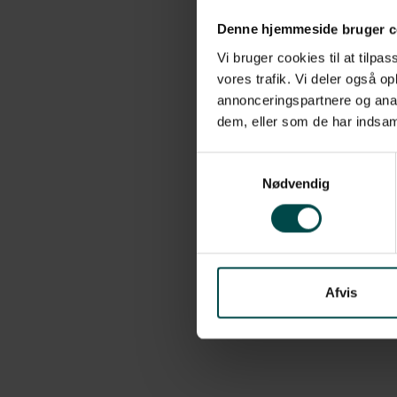
+45 70 70 7 42 7
Denne hjemmeside bruger c
info@paperconsult.dk
Vi bruger cookies til at tilpas
Mandag-Torsdag: 8.00-
16.00
vores trafik. Vi deler også 
Fredag: 8.00 - 15.30
annonceringspartnere og anal
dem, eller som de har indsaml
Samtykkevalg
Nødvendig
Afvis