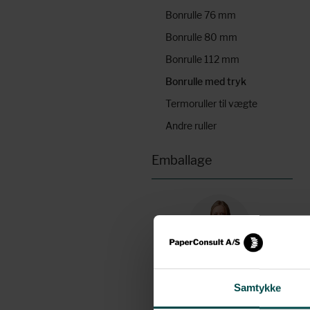
Bonrulle 76 mm
Bonrulle 80 mm
Bonrulle 112 mm
Bonrulle med tryk
Termoruller til vægte
Andre ruller
Emballage
Brug for hjælp?
Samtykke