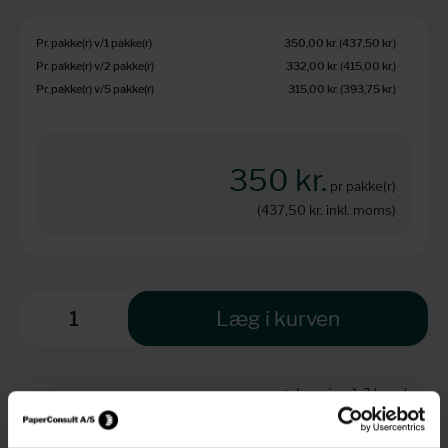
Pr. pakke(r) v/1 pakke(r)
350,00 kr.
(437,50 kr.
)
Pr. pakke(r) v/2 pakke(r)
332,00 kr.
(415,00 kr.
)
Pr. pakke(r) v/5 pakke(r)
315,00 kr.
(393,75 kr.
)
350 kr.
pr pakke(r)
(437,50 kr.
inkl. moms)
Læg i kurven
Levering: 1-3 hverdage