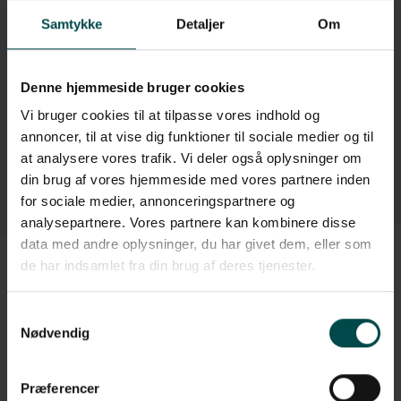
Brug for hjælp?
Samtykke
Detaljer
Om
+45 70 70 7 42 7
info@paperconsult.dk
Denne hjemmeside bruger cookies
Mandag-torsdag: 8.00-16.00
Fredag: 8.00-15.30
Vi bruger cookies til at tilpasse vores indhold og
annoncer, til at vise dig funktioner til sociale medier og til
Helt enkelt. Personligt
Fagligt nørderi
at analysere vores trafik. Vi deler også oplysninger om
Dag til dag-levering
Løsningsorienteret
din brug af vores hjemmeside med vores partnere inden
for sociale medier, annonceringspartnere og
analysepartnere. Vores partnere kan kombinere disse
data med andre oplysninger, du har givet dem, eller som
de har indsamlet fra din brug af deres tjenester.
Beskrivelse
Samtykkevalg
Nødvendig
Silkepapir beregnet til indpakning af skrøbelige emner.
Vægt: 26 gram.
Mål: 600 x 840 mm.
Præferencer