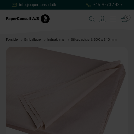
info@paperconsult.dk
+45 70 70 7 42 7
0
Forside
Emballage
Indpakning
Silkepapir, grå, 600 x 840 mm