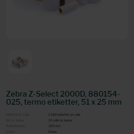
Zebra Z-Select 2000D, 880154-
025, termo etiketter, 51 x 25 mm
Etiketter pr. rulle
5.180 etiketter pr. rulle
Stk. pr. kasse
10 ruller pr. kasse
Rullediameter
200 mm
Enhed
Kasse