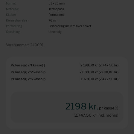
Format
51 x 25 mm
Materiale
Termopapir
Klæber
Permanent
Kernestørrelse
76 mm
Perforering
Perforering mellem hver etiket
Oprulning
Udvendig
Varenummer:
240091
Pr. kasse(r) v/1 kasse(r)
2.198,00 kr.
(2.747,50 kr.
)
Pr. kasse(r) v/2 kasse(r)
2.088,00 kr.
(2.610,00 kr.
)
Pr. kasse(r) v/5 kasse(r)
1.978,00 kr.
(2.472,50 kr.
)
2198 kr.
pr kasse(r)
(2.747,50 kr.
inkl. moms)