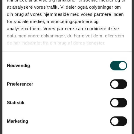
at analysere vores trafik. Vi deler også oplysninger om
din brug af vores hjemmeside med vores partnere inden
for sociale medier, annonceringspartnere og
Beskrivelse
analysepartnere. Vores partnere kan kombinere disse
data med andre oplysninger, du har givet dem, eller som
Denne Termo Top etiket fra Zebra er et rigtig godt valg, hvis du
søger en etiket med en længerevarende holdbarhed. Etiketten
de har indsamlet fra din brug af deres tjenester.
har en overfladebehandling som fremstår smudsafvisende, så
skidt og snavs ikke sætter sig på etiketten. Derudover falmer
etiketten ikke nær så hurtigt som Termo Eco.
Samtykkevalg
Nødvendig
Etiketterne har følgende specifikationer:
Format: 51x25 mm, rulle
Præferencer
Klæber: Permanent
Statistik
Variant: Nr. Z-Select 2000D, 880154-025
Materiale: Termo Top, termopapir
Marketing
Perforering: Perforering mellem hver etiket