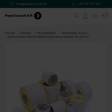
info@paperconsult.dk
+45 70 70 7 42 7
0
Forside
Etiketter
Termoetiketter
Termoetiket - 51 mm
Zebra Z-Select 2000D, 880154-025, termo etiketter, 51 x 25 mm