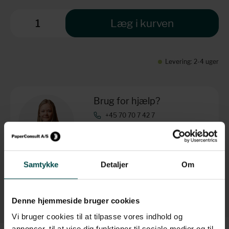
Læg i kurven
Levering: 2-4 uger
Brug for hjælp?
+45 70 70 7 42 7
info@paperconsult.dk
Mandag-torsdag: 8.00-16.00
Fredag: 8.00-15.30
Samtykke
Detaljer
Om
Helt enkelt. Personligt
Fagligt nørderi
Dag til dag-levering
Løsningsorienteret
Denne hjemmeside bruger cookies
Vi bruger cookies til at tilpasse vores indhold og
annoncer, til at vise dig funktioner til sociale medier og til