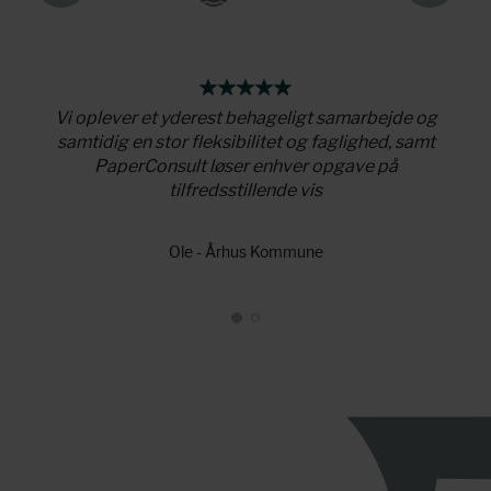
r som
Vi oplever et yderest behageligt samarbejde og
Pape
 viden
samtidig en stor fleksibilitet og faglighed, samt
tilfø
PaperConsult løser enhver opgave på
tilfredsstillende vis
Ole - Århus Kommune