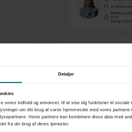
info@papercons
Mandag-torsdag
16.00
Fredag: 8.00-1
Detaljer
rigtig godt valg, hvis du søger en etiket med en længerevarende holdbarhed. E
avs ikke sætter sig på etiketten. Derudover falmer etiketten ikke nær så hurt
ookies
:
se vores indhold og annoncer, til at vise dig funktioner til sociale
oplysninger om din brug af vores hjemmeside med vores partnere i
ysepartnere. Vores partnere kan kombinere disse data med andr
et fra din brug af deres tjenester.