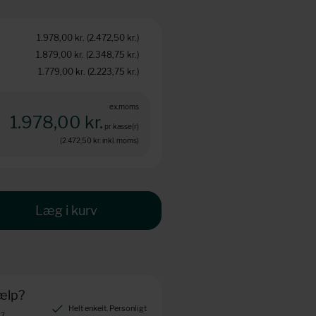
1.978,00 kr.
(2.472,50 kr.
)
1.879,00 kr.
(2.348,75 kr.
)
1.779,00 kr.
(2.223,75 kr.
)
ex.moms
1.978,00 kr.
pr kasse(r)
(2.472,50 kr.
inkl. moms)
Læg i kurv
jælp?
Helt enkelt. Personligt
 7