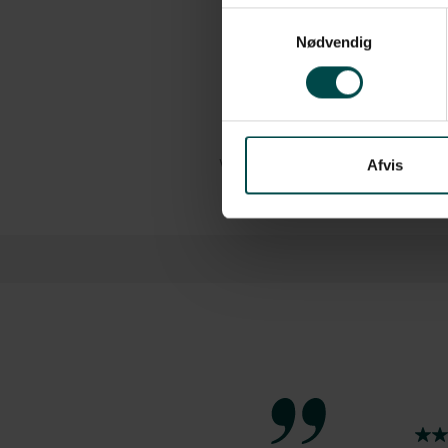
Materiale: Termo top, termopapi
Samtykkevalg
Perforering: Perforering mellem 
Nødvendig
Kernestørrelse: 25,4 mm
Passer til følgende printere: L
Antal: 930 stk./rulle, 12 ruller/ka
Afvis
Vis mere