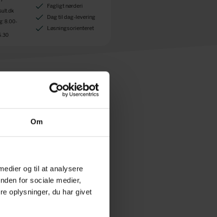
Fagligt nørderi
ult.dk
Dag til dag-levering
: 8.00-
Løsningsorienteret
5.30
Om
tiketten har en overfladebehandling som
igt som Termo Eco.
 medier og til at analysere
nden for sociale medier,
e oplysninger, du har givet