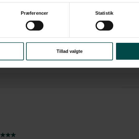
r
hver etiket
Præferencer
Statistik
P/TLP 2844/3842, GC-Series, GK/GX-Series, GT800
sse
Tillad valgte