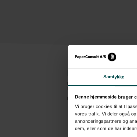
Beskrivelse
Samtykke
Denne Termo Top etiket fra Zebra er et 
fremstår smudsafvisende, så skidt og sn
Denne hjemmeside bruger c
Etiketterne har følgende specifikationer
Vi bruger cookies til at tilpas
Format: 57x76 mm, rulle
vores trafik. Vi deler også 
Klæber: Permanent
annonceringspartnere og anal
Variant: Nr. 3007209-T
dem, eller som de har indsaml