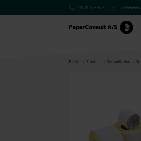
+45 70 70 7 42 7
info@paperco
Forside
Etiketter
Termoetiketter
Te