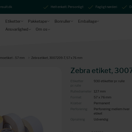
nsult.dk
Helt enkelt. Personligt
Fagligt nørderi
D
Etiketter
Pakketape
Bonruller
Emballage
Ansvarlighed
Om os
rmoetiket - 57 mm
Zebra etiket, 3007209-T, 57 x 76 mm
Zebra etiket, 300
Etiketter
930 etiketter pr. rulle
pr. rulle
Rullediameter
127 mm
Format
57 x 76 mm
Klæber
Permanent
Perforering
Perforering mellem hver
etiket
Oprulning
Udvendig