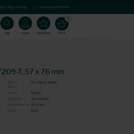
ag til dag-levering
Løsningsorienteret
0
Kurv
Søg
Login
Favoritter
7209-T, 57 x 76 mm
Stk. pr.
12 ruller pr. kasse
kasse
Enhed
Kasse
Materiale
Termopapir
Kernestørrelse
25,4 mm
Farve
Hvid