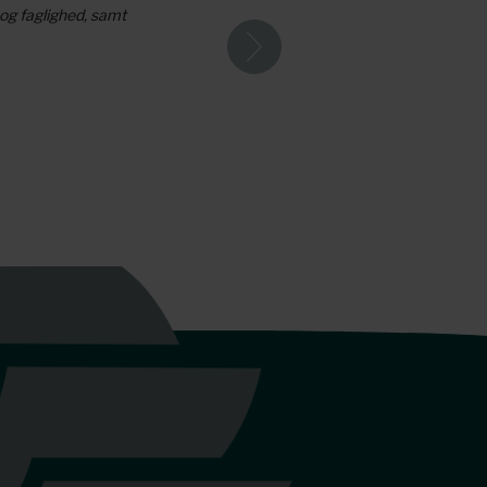
 og faglighed, samt
PaperConsult er en 
Lasse - Nicehair.dk