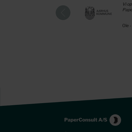
 i form af deres faglige viden
Vi op
Paper
Ole 