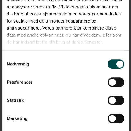
at analysere vores trafik. Vi deler også oplysninger om
din brug af vores hjemmeside med vores partnere inden
for sociale medier, annonceringspartnere og
analysepartnere. Vores partnere kan kombinere disse
Beskrivelse
data med andre oplysninger, du har givet dem, eller som
Denne Termo Top etiket fra Zebra er et rigtig godt valg, hvis du
de har indsamlet fra din brug af deres tjenester.
søger en etiket med en længerevarende holdbarhed. Etiketten
har en overfladebehandling som fremstår smudsafvisende, så
skidt og snavs ikke sætter sig på etiketten. Derudover falmer
Samtykkevalg
etiketten ikke nær så hurtigt som Termo Eco.
Nødvendig
Etiketterne har følgende specifikationer:
Præferencer
Format: 102x152 mm, rulle
Klæber: Permanent
Statistik
Variant: Nr. 800264-605
Marketing
Materiale: Termo Top
Perforering: Perforering mellem hver etiket