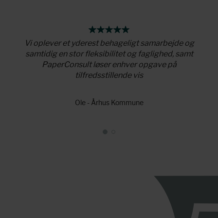
r som
Vi oplever et yderest behageligt samarbejde og
Pape
 viden
samtidig en stor fleksibilitet og faglighed, samt
tilfø
PaperConsult løser enhver opgave på
tilfredsstillende vis
Ole - Århus Kommune