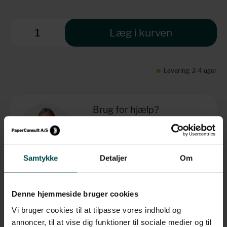
Læg i kurven
Levering: 2-4 uger
Brug for hjælp?
+45 70 70 7 42 7
info@paperconsult.dk
Mandag-torsdag: 8.00-16.00
Fredag: 8.00-15.30
Samtykke
Detaljer
Om
Helt enkelt. Personligt
Fagligt nørderi
Dag til dag-levering
Løsningsorienteret
Denne hjemmeside bruger cookies
Vi bruger cookies til at tilpasse vores indhold og
annoncer, til at vise dig funktioner til sociale medier og til