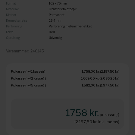
Format
102 x 76 mm
Materiale
Transfer etiketpapir
Klæber
Permanent
Kernestørrelse
25,4 mm
Perforering
Perforering mellem hver etiket
Farve
Hvid
Oprulning
Udvendig
Varenummer:
240145
Pr. kasse(r) v/1 kasse(r)
1.758,00 kr.
(2.197,50 kr.
)
Pr. kasse(r) v/2 kasse(r)
1.669,00 kr.
(2.086,25 kr.
)
Pr. kasse(r) v/5 kasse(r)
1.582,00 kr.
(1.977,50 kr.
)
1758 kr.
pr kasse(r)
(2.197,50 kr.
inkl. moms)