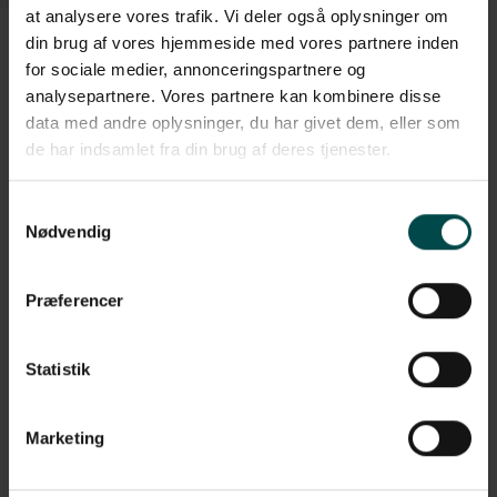
at analysere vores trafik. Vi deler også oplysninger om
din brug af vores hjemmeside med vores partnere inden
for sociale medier, annonceringspartnere og
analysepartnere. Vores partnere kan kombinere disse
Beskrivelse
data med andre oplysninger, du har givet dem, eller som
de har indsamlet fra din brug af deres tjenester.
Denne Zebra label i transfer etiketpapir har en overflade der er
glat og en stærk permanent lim. Etiketterne har en holdbarhed
der er lang og har du en termotransfer printer, som bruger
Samtykkevalg
farvebånd, er det denne type etiket du skal anvende.
Nødvendig
Etiketterne har følgende specifikationer:
Præferencer
Format: 102x76 mm, rulle
Klæber: Permanent
Statistik
Variant: Nr. 800294-305
Materiale: Transfer etiketpapir
Marketing
Perforering: Perforering mellem hver etiket