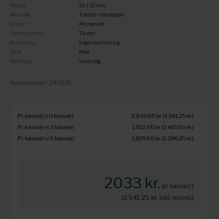
Format
51 x 32 mm
Materiale
Transfer etiketpapir
Klæber
Permanent
Kernestørrelse
76 mm
Perforering
Ingen perforering
Farve
Hvid
Oprulning
Udvendig
Varenummer:
240225
Pr. kasse(r) v/1 kasse(r)
2.033,00 kr.
(2.541,25 kr.
)
Pr. kasse(r) v/2 kasse(r)
1.932,00 kr.
(2.415,00 kr.
)
Pr. kasse(r) v/5 kasse(r)
1.829,00 kr.
(2.286,25 kr.
)
2033 kr.
pr kasse(r)
(2.541,25 kr.
inkl. moms)