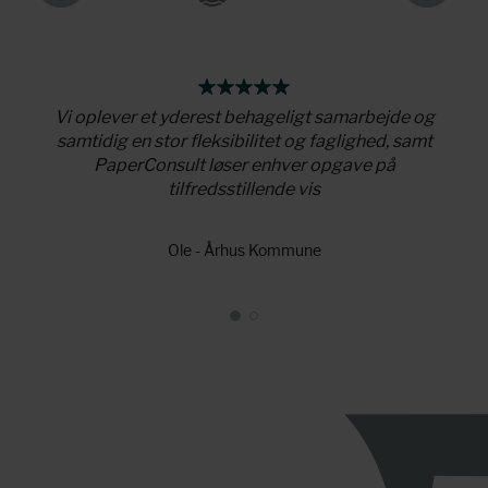
r som
Vi oplever et yderest behageligt samarbejde og
Pape
 viden
samtidig en stor fleksibilitet og faglighed, samt
tilfø
PaperConsult løser enhver opgave på
tilfredsstillende vis
Ole - Århus Kommune