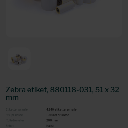
Zebra etiket, 880118-031, 51 x 32
mm
Etiketter pr. rulle
4.240 etiketter pr. rulle
Stk. pr. kasse
10 ruller pr. kasse
Rullediameter
200 mm
Enhed
Kasse