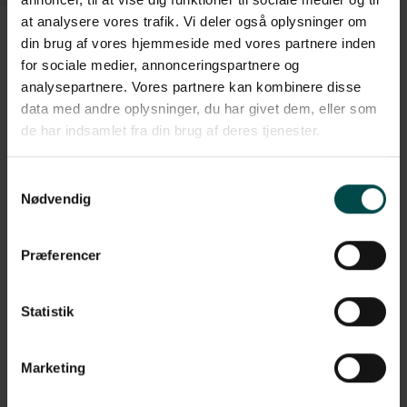
at analysere vores trafik. Vi deler også oplysninger om
din brug af vores hjemmeside med vores partnere inden
for sociale medier, annonceringspartnere og
analysepartnere. Vores partnere kan kombinere disse
Beskrivelse
data med andre oplysninger, du har givet dem, eller som
Denne Zebra label i transfer etiketpapir har en overflade der er
de har indsamlet fra din brug af deres tjenester.
glat og en stærk permanent lim. Etiketteren har en holdbarhed
der er lang og har du en termotransfer printer, som bruger
farvebånd, er det denne type etiket du skal anvende.
Samtykkevalg
Nødvendig
Etiketterne har følgende specifikationer:
Format: 51x32 mm, rulle
Præferencer
Klæber: Permanent
Statistik
Variant: Nr. 880118-031
Materiale: Transfer etiketpapir
Marketing
Perforering: Ingen perforering