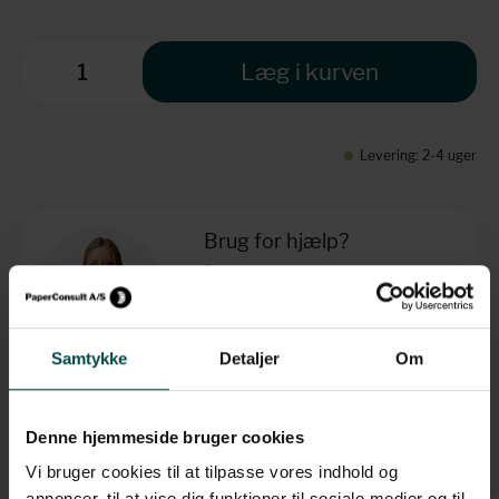
Læg i kurven
Levering: 2-4 uger
Brug for hjælp?
+45 70 70 7 42 7
info@paperconsult.dk
Mandag-torsdag: 8.00-16.00
Fredag: 8.00-15.30
Samtykke
Detaljer
Om
Helt enkelt. Personligt
Fagligt nørderi
Dag til dag-levering
Løsningsorienteret
Denne hjemmeside bruger cookies
Vi bruger cookies til at tilpasse vores indhold og
annoncer, til at vise dig funktioner til sociale medier og til