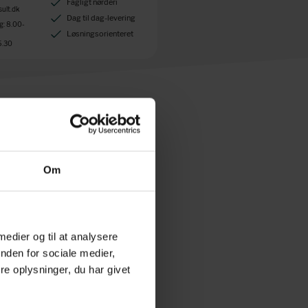
Fagligt nørderi
ult.dk
Dag til dag-levering
: 8.00-
Løsningsorienteret
5.30
Om
dbarhed der er lang og har du en
 medier og til at analysere
nden for sociale medier,
e oplysninger, du har givet