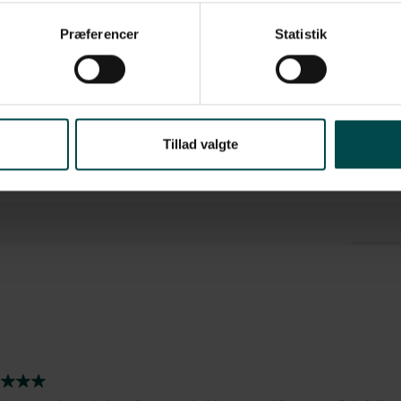
Præferencer
Statistik
Z4000/Z4M/ZM400/S4M, Z6000/Z6M/ZM600, ZT200, ZT410, ZT420, 105SLPlus, 1
asse
Tillad valgte