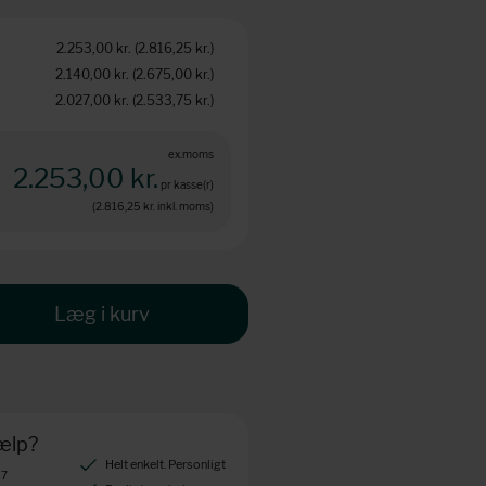
2.253,00 kr.
(2.816,25 kr.
)
2.140,00 kr.
(2.675,00 kr.
)
2.027,00 kr.
(2.533,75 kr.
)
ex.moms
2.253,00 kr.
pr kasse(r)
(2.816,25 kr.
inkl. moms)
Læg i kurv
jælp?
Helt enkelt. Personligt
 7