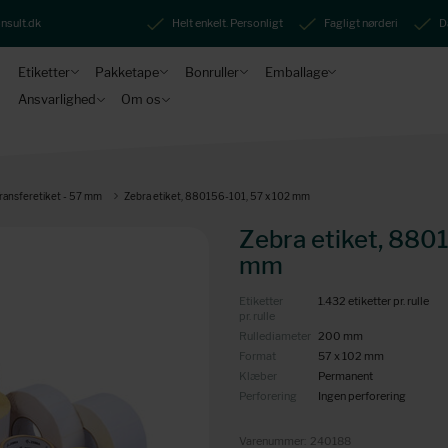
nsult.dk
Helt enkelt. Personligt
Fagligt nørderi
D
Etiketter
Pakketape
Bonruller
Emballage
Ansvarlighed
Om os
ransferetiket - 57 mm
Zebra etiket, 880156-101, 57 x 102 mm
Zebra etiket, 880
mm
Etiketter
1.432 etiketter pr. rulle
pr. rulle
Rullediameter
200 mm
Format
57 x 102 mm
Klæber
Permanent
Perforering
Ingen perforering
Varenummer:
240188