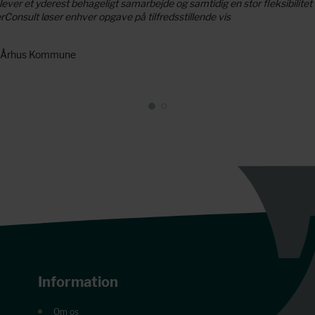
lever et yderest behageligt samarbejde og samtidig en stor fleksibilitet
Consult løser enhver opgave på tilfredsstillende vis
- Århus Kommune
Information
Om os