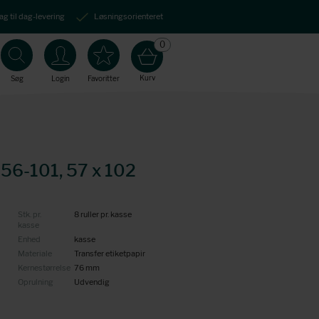
ag til dag-levering
Løsningsorienteret
0
Kurv
Søg
Login
Favoritter
156-101, 57 x 102
Stk. pr.
8 ruller pr. kasse
kasse
Enhed
kasse
Materiale
Transfer etiketpapir
Kernestørrelse
76 mm
Oprulning
Udvendig