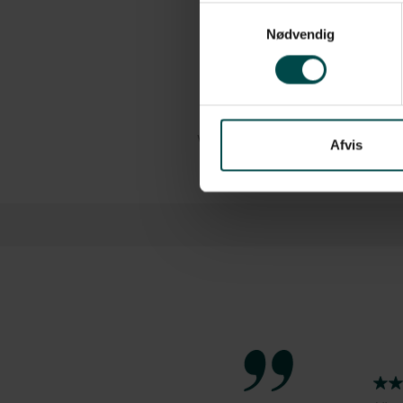
Samtykkevalg
Perforering: Ingen perforering
Nødvendig
Kernestørrelse: 76 mm
Passer til følgende printere: 
Antal: 1.432 stk./rulle, 8 ruller/k
Vis mere
Afvis