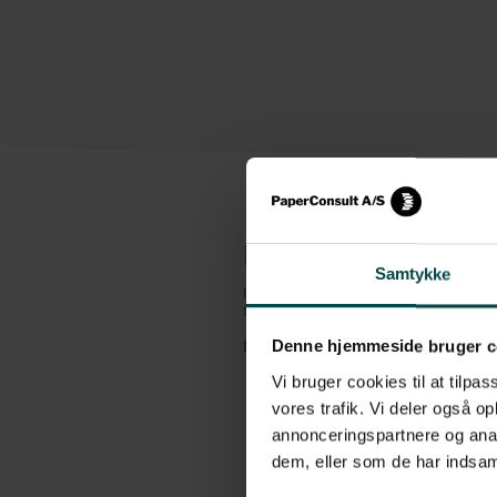
Beskrivelse
Samtykke
Denne Zebra label i transfer etiketpapir
termotransfer printer, som bruger farve
Denne hjemmeside bruger c
Etiketterne har følgende specifikationer
Vi bruger cookies til at tilpas
Format: 57x102 mm, rulle
vores trafik. Vi deler også 
Klæber: Permanent
annonceringspartnere og anal
Variant: Nr. 880156-101
dem, eller som de har indsaml
Materiale: Transfer etiketpapir