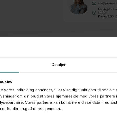
info@papercons
Mandag-torsdag
16.00
Fredag: 8.00-1
Detaljer
 har en overflade der er glat og en stærk permanent lim. Etiketterne har en hol
bånd, er det denne type etiket du skal anvende.
ookies
:
se vores indhold og annoncer, til at vise dig funktioner til sociale
oplysninger om din brug af vores hjemmeside med vores partnere i
ysepartnere. Vores partnere kan kombinere disse data med andr
et fra din brug af deres tjenester.