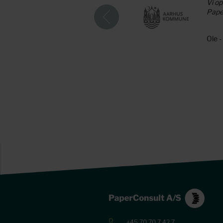
 i form af deres faglige viden
Vi op
Paper
Ole 
+45 70 70 7 42 7