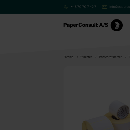
+45 70 70 7 42 7
info@paperco
Forside
Etiketter
Transferetiketter
T