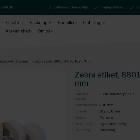
nsult.dk
Helt enkelt. Personligt
Fagligt nørderi
D
Etiketter
Pakketape
Bonruller
Emballage
Ansvarlighed
Om os
rmoetiket - 102 mm
Zebra etiket, 880170-076, 102 x 76 mm
Zebra etiket, 880
mm
Etiketter
1.890 etiketter pr. rulle
pr. rulle
Rullediameter
200 mm
Format
102 x 76 mm
Klæber
Permanent
Perforering
Ingen perforering
Oprulning
Udvendig