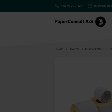
+45 70 70 7 42 7
info@paperco
Forside
Etiketter
Termoetiketter
Te