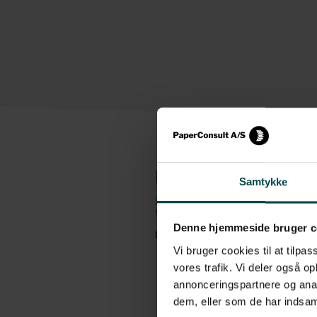
Beskrivelse
Samtykke
Denne Termo Top etiket fra Zebra er et 
fremstår smudsafvisende, så skidt og sn
Denne hjemmeside bruger c
Etiketterne har følgende specifikationer
Vi bruger cookies til at tilpas
Format: 102x76 mm, rulle
vores trafik. Vi deler også 
Klæber: Permanent
annonceringspartnere og anal
dem, eller som de har indsaml
Variant: Nr. 880170-076