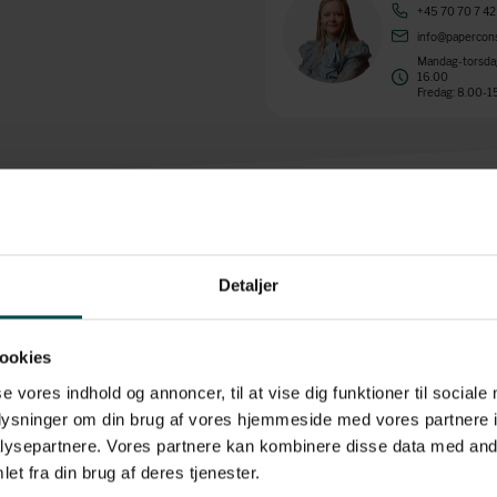
+45 70 70 7 42
info@papercons
Mandag-torsdag
16.00
Fredag: 8.00-1
Detaljer
rigtig godt valg, hvis du søger en etiket med en længerevarende holdbarhed. E
avs ikke sætter sig på etiketten. Derudover falmer etiketten ikke nær så hurt
ookies
:
se vores indhold og annoncer, til at vise dig funktioner til sociale
oplysninger om din brug af vores hjemmeside med vores partnere i
ysepartnere. Vores partnere kan kombinere disse data med andr
et fra din brug af deres tjenester.