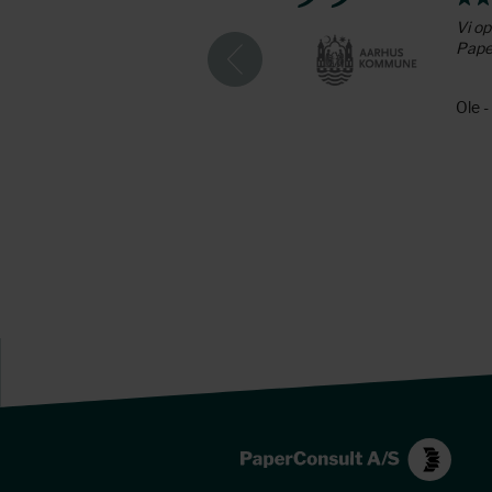
 i form af deres faglige viden
Vi op
Paper
Ole 