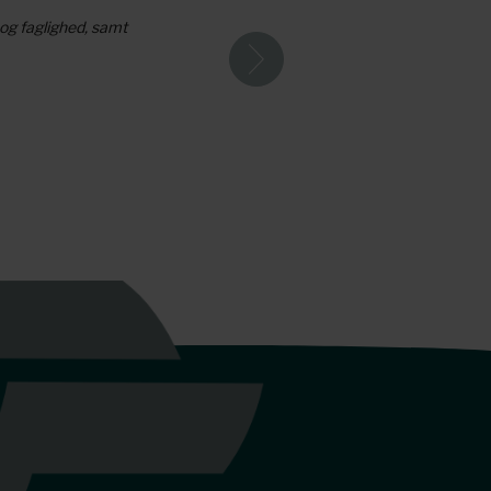
 og faglighed, samt
PaperConsult er en 
Lasse - Nicehair.dk