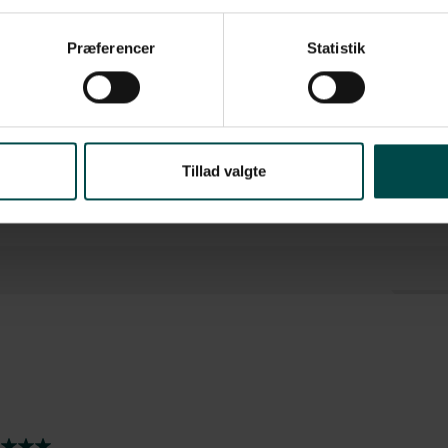
Præferencer
Statistik
P/TLP 2844/3842, LP/TLP 2824, GC-Series, GK/GX-Series, LP/TLP 2824 Plus, G
asse
Tillad valgte