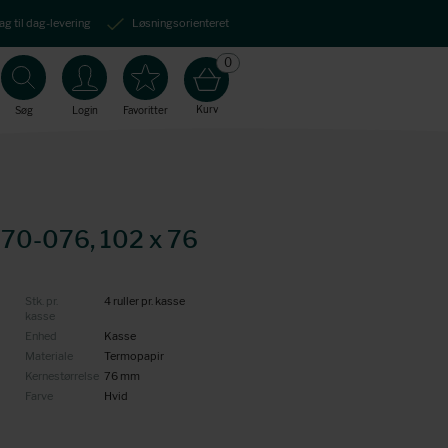
ag til dag-levering
Løsningsorienteret
0
Kurv
Søg
Login
Favoritter
170-076, 102 x 76
Stk. pr.
4 ruller pr. kasse
kasse
Enhed
Kasse
Materiale
Termopapir
Kernestørrelse
76 mm
Farve
Hvid