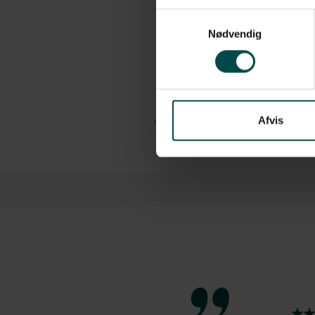
Materiale: Termo Top
Samtykkevalg
Perforering: Ingen perforering
Nødvendig
Kernestørrelse: 76 mm
Passer til følgende printere: L
Antal: 1.890 stk./rulle, 4 ruller/k
Afvis
Vis mere