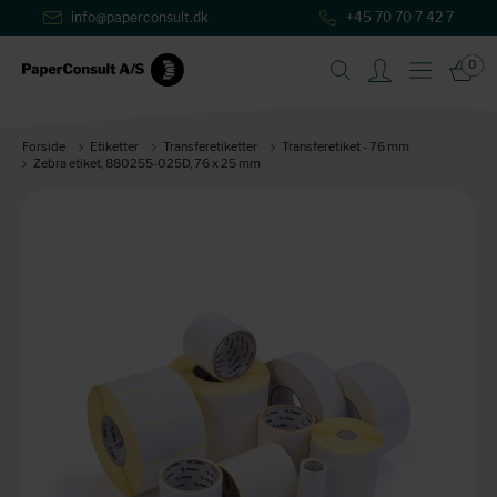
info@paperconsult.dk
+45 70 70 7 42 7
0
Forside
Etiketter
Transferetiketter
Transferetiket - 76 mm
Zebra etiket, 880255-025D, 76 x 25 mm