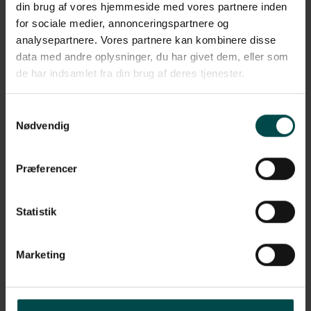
din brug af vores hjemmeside med vores partnere inden
for sociale medier, annonceringspartnere og
analysepartnere. Vores partnere kan kombinere disse
Beskrivelse
data med andre oplysninger, du har givet dem, eller som
de har indsamlet fra din brug af deres tjenester.
Vores Zebra etiketter i polyester er geniale, hvis dine etiketter
skal kunne tåle både kulde og varme. De egner sig derfor også
godt til udendørs brug. Denne label har en god permanent
Samtykkevalg
klæber og en høj holdbarhed. Etiketten passer til de fleste
Nødvendig
labelprintere.
Etiketterne har følgende specifikationer:
Præferencer
Format: 76x25 mm, rulle
Statistik
Klæber: Permanent
Variant: Nr. 880255-025D
Marketing
Materiale: Transfer etiketpapir
Perforering: Ingen perforering