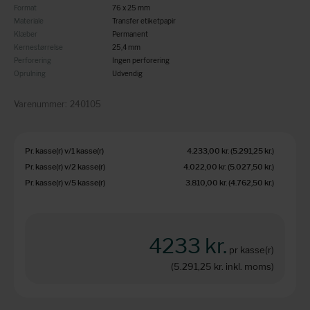
Format
76 x 25 mm
Materiale
Transfer etiketpapir
Klæber
Permanent
Kernestørrelse
25,4 mm
Perforering
Ingen perforering
Oprulning
Udvendig
Varenummer:
240105
Pr. kasse(r) v/1 kasse(r)
4.233,00 kr.
(5.291,25 kr.
)
Pr. kasse(r) v/2 kasse(r)
4.022,00 kr.
(5.027,50 kr.
)
Pr. kasse(r) v/5 kasse(r)
3.810,00 kr.
(4.762,50 kr.
)
4233 kr.
pr kasse(r)
(5.291,25 kr.
inkl. moms)