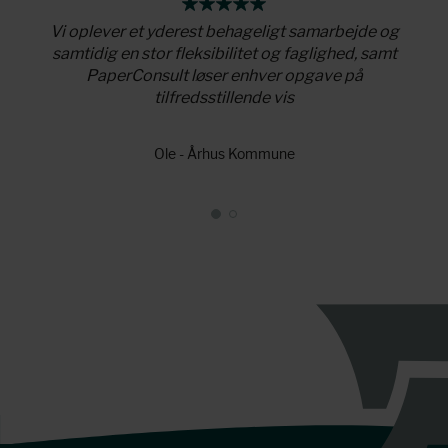
r som
Vi oplever et yderest behageligt samarbejde og
Pape
 viden
samtidig en stor fleksibilitet og faglighed, samt
tilfø
PaperConsult løser enhver opgave på
tilfredsstillende vis
Ole - Århus Kommune