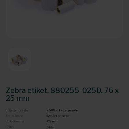
Zebra etiket, 880255-025D, 76 x
25 mm
Etiketter pr. rulle
2.580 etiketter pr. rulle
Stk. pr. kasse
12 ruller pr. kasse
Rullediameter
127 mm
Enhed
kasse