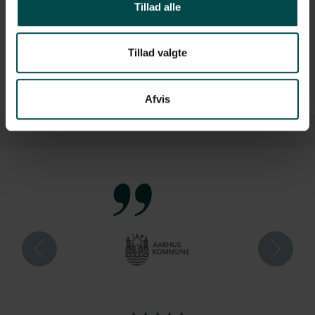
Tillad alle
Kernestørrelse: 25,4 mm
Antal: 2.580 stk./rulle, 12 ruller/kasse
Tillad valgte
(+)
Afvis