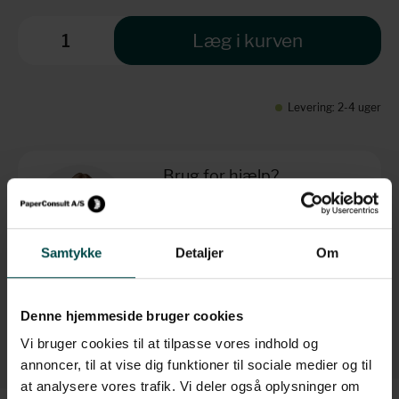
Læg i kurven
Levering: 2-4 uger
Brug for hjælp?
+45 70 70 7 42 7
info@paperconsult.dk
Mandag-torsdag: 8.00-16.00
Samtykke
Detaljer
Om
Fredag: 8.00-15.30
Helt enkelt. Personligt
Fagligt nørderi
Denne hjemmeside bruger cookies
Dag til dag-levering
Løsningsorienteret
Vi bruger cookies til at tilpasse vores indhold og
annoncer, til at vise dig funktioner til sociale medier og til
at analysere vores trafik. Vi deler også oplysninger om