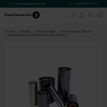
info@paperconsult.dk
+45 70 70 7 42 7
0
Forside
Etiketter
Zebra farvebånd
Zebra farvebånd - 110 mm
Zebra farvebånd, 05095BK11045, 110 x 450 mm