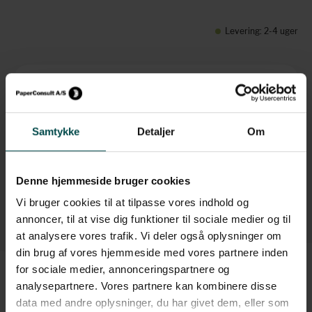
Levering: 2-4 uger
Brug for hjælp?
+45 70 70 7 42 7
info@paperconsult.dk
Samtykke
Detaljer
Om
Mandag-torsdag: 8.00-16.00
Fredag: 8.00-15.30
Denne hjemmeside bruger cookies
Helt enkelt. Personligt
Fagligt nørderi
Dag til dag-levering
Løsningsorienteret
Vi bruger cookies til at tilpasse vores indhold og
annoncer, til at vise dig funktioner til sociale medier og til
at analysere vores trafik. Vi deler også oplysninger om
din brug af vores hjemmeside med vores partnere inden
for sociale medier, annonceringspartnere og
analysepartnere. Vores partnere kan kombinere disse
data med andre oplysninger, du har givet dem, eller som