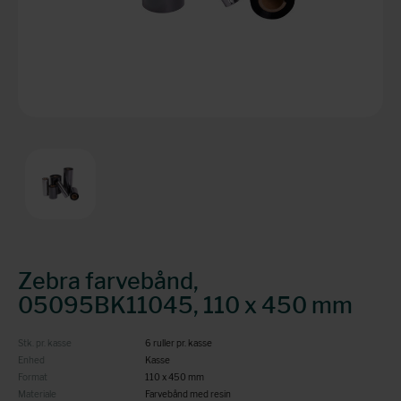
Zebra farvebånd,
05095BK11045, 110 x 450 mm
Stk. pr. kasse
6 ruller pr. kasse
Enhed
Kasse
Format
110 x 450 mm
Materiale
Farvebånd med resin