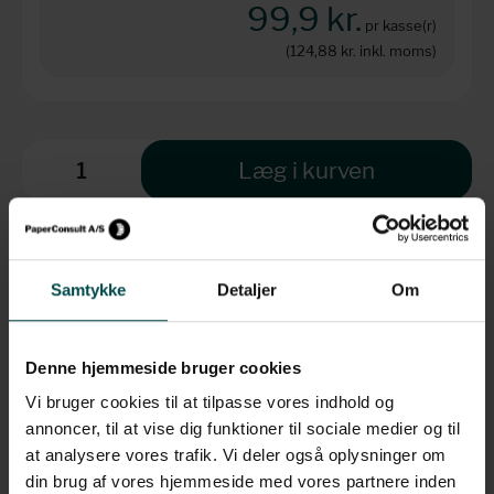
99,9 kr.
pr kasse(r)
(124,88 kr.
inkl. moms)
Læg i kurven
Levering: 1-3 hverdage
Samtykke
Detaljer
Om
Brug for hjælp?
Denne hjemmeside bruger cookies
+45 70 70 7 42 7
info@paperconsult.dk
Vi bruger cookies til at tilpasse vores indhold og
Mandag-torsdag: 8.00-16.00
annoncer, til at vise dig funktioner til sociale medier og til
Fredag: 8.00-15.30
at analysere vores trafik. Vi deler også oplysninger om
din brug af vores hjemmeside med vores partnere inden
Helt enkelt. Personligt
Fagligt nørderi