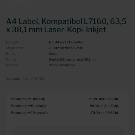
A4 Label, Kompatibel L7160, 63,5
x 38,1 mm Laser-Kopi-Inkjet
Mængde
100 A4 ark á 21 etiketter
Stk. pr. kasse
2.100 etiketter pr. kasse
Enhed
Kasse
Format
Bredde 63,5 mm x Højde 38,1 mm
Materiale
Runde labelhjørner
Varenummer:
246408
Pr. kasse(r) v/1 kasse(r)
99,90 kr.
(124,88 kr.
)
Pr. kasse(r) v/5 kasse(r)
89,90 kr.
(112,38 kr.
)
Pr. kasse(r) v/10 kasse(r)
79,90 kr.
(99,88 kr.
)