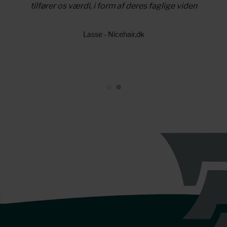
d, samt
tilfører os værdi, i form af deres faglige viden
samtid
på
P
Lasse - Nicehair.dk