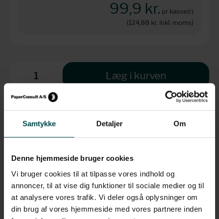
99,9 kr.
pr kasse(r)
(124,88 kr.
inkl. moms)
Læg i kurven
Levering: 1-3 hverdage
Samtykke
Detaljer
Om
Brug for hjælp?
Denne hjemmeside bruger cookies
+45 70 70 7 42 7
Vi bruger cookies til at tilpasse vores indhold og
info@paperconsult.dk
annoncer, til at vise dig funktioner til sociale medier og til
Mandag-torsdag: 8.00-16.00
Fredag: 8.00-15.30
at analysere vores trafik. Vi deler også oplysninger om
din brug af vores hjemmeside med vores partnere inden
Helt enkelt. Personligt
Fagligt nørderi