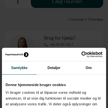
Læg i kurven
Levering: 1-3 hverdage
Brug for hjælp?
+45 70 70 7 42 7
info@paperconsult.dk
Mandag-torsdag: 8.00-16.00
Fredag: 8.00-15.30
Samtykke
Detaljer
Om
Helt enkelt. Personligt
Fagligt nørderi
Dag til dag-levering
Løsningsorienteret
Denne hjemmeside bruger cookies
Vi bruger cookies til at tilpasse vores indhold og
annoncer, til at vise dig funktioner til sociale medier og til
at analysere vores trafik. Vi deler også oplysninger om