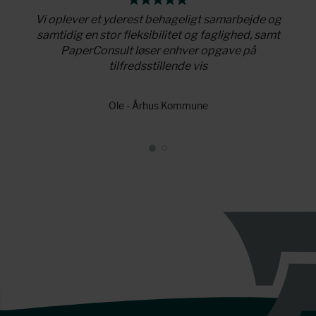
r som
Vi oplever et yderest behageligt samarbejde og
Pape
 viden
samtidig en stor fleksibilitet og faglighed, samt
tilfø
PaperConsult løser enhver opgave på
tilfredsstillende vis
Ole - Århus Kommune