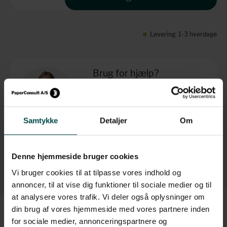
Levering: 1-3 hverdage
Brug for hjælp?
+45 70 70 7 42 7
info@paperconsult.dk
Mandag-torsdag: 8.00-16.00
Fredag: 8.00-15.30
Samtykke
Detaljer
Om
Helt enkelt. Personligt
Fagligt nørderi
Denne hjemmeside bruger cookies
Dag til dag-levering
Løsningsorienteret
Vi bruger cookies til at tilpasse vores indhold og
annoncer, til at vise dig funktioner til sociale medier og til
at analysere vores trafik. Vi deler også oplysninger om
din brug af vores hjemmeside med vores partnere inden
for sociale medier, annonceringspartnere og