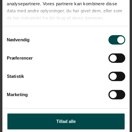
analysepartnere. Vores partnere kan kombinere disse
Beskrivelse
data med andre oplysninger, du har givet dem, eller som
de har indsamlet fra din brug af deres tjenester.
Denne type bonrulle har mange formål. Rullen er genial til
udskrivelse af garantibevis eller gavebevis, og er perfekt til de
situationer, hvor dine kunder ønsker en kvittering på deres køb.
Samtykkevalg
Derudover er bonrullen produceret BPA-fri, så du kan være helt
Nødvendig
sikker på, at du skåner dine kunder og medarbejdere for
uønsket Bisphenol A-stoffer. Rullen bruges typisk til
kasseterminaler og passer til alle standard terminaler.
Præferencer
Bonrullen har følgende specifikationer:
Mål: Bredde 80 mm x diameter 46 mm
Statistik
Kernestørrelse: 12 mm
Marketing
Gram: 48 g
Meter: 25 m
Antal: 50 ruller pr. kasse
Tillad alle
(+)