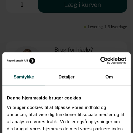
Læg i kurven
Levering: 1-3 hverdage
Brug for hjælp?
+45 70 70 7 42 7
info@paperconsult.dk
Mandag-torsdag: 8.00-16.00
Samtykke
Detaljer
Om
Fredag: 8.00-15.30
Helt enkelt. Personligt
Fagligt nørderi
Denne hjemmeside bruger cookies
Dag til dag-levering
Løsningsorienteret
Vi bruger cookies til at tilpasse vores indhold og
annoncer, til at vise dig funktioner til sociale medier og til
at analysere vores trafik. Vi deler også oplysninger om
din brug af vores hjemmeside med vores partnere inden