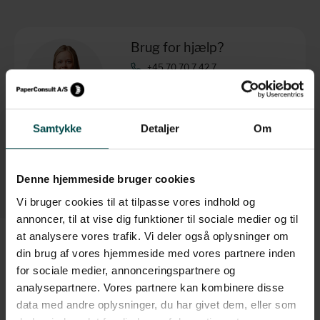
Brug for hjælp?
+45 70 70 7 42 7
info@paperconsult.dk
Mandag-torsdag: 8.00-16.00
Fredag: 8.00-15.30
Samtykke
Detaljer
Om
Helt enkelt. Personligt
Fagligt nørderi
Dag til dag-levering
Løsningsorienteret
Denne hjemmeside bruger cookies
Vi bruger cookies til at tilpasse vores indhold og
annoncer, til at vise dig funktioner til sociale medier og til
at analysere vores trafik. Vi deler også oplysninger om
din brug af vores hjemmeside med vores partnere inden
for sociale medier, annonceringspartnere og
Beskrivelse
analysepartnere. Vores partnere kan kombinere disse
data med andre oplysninger, du har givet dem, eller som
Vores Dymo tapes er selvklæbende og fås i mange forskellige