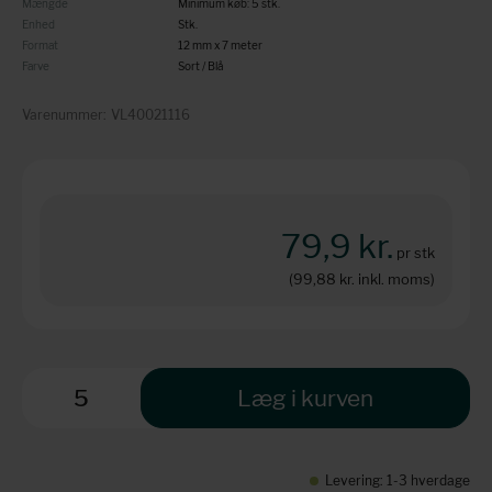
Mængde
Minimum køb: 5 stk.
Enhed
Stk.
Format
12 mm x 7 meter
Farve
Sort / Blå
Varenummer:
VL40021116
79,9 kr.
pr stk
(99,88 kr.
inkl. moms)
Læg i kurven
Levering: 1-3 hverdage