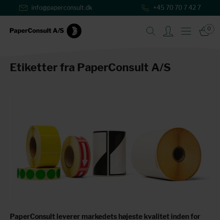
info@paperconsult.dk
+45 70 70 7 42 7
0
Etiketter fra PaperConsult A/S
PaperConsult leverer markedets højeste kvalitet inden for