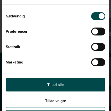
Samtykkevalg
Nødvendig
Præferencer
Statistik
Marketing
Tillad alle
+45 70 70 7 42 7
info@paperconsult.dk
Tillad valgte
Mandag-torsdag: 8.00-16.00