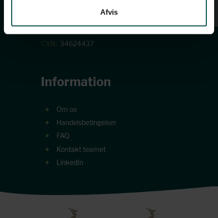
Fredag: 8.00-15.30
Afvis
Wichmandsgade 5F, 1. TV
5000 Odense C
CVR:
34624437
Information
Om os
Handelsbetingelser
FAQ
Kontakt teamet
LinkedIn