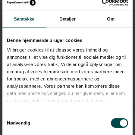
Brug for hjælp?
+45 70 70 7 42 7
Samtykke
Detaljer
Om
info@paperconsult.dk
Mandag-torsdag: 8.00-16.00
Fredag: 8.00-15.30
Denne hjemmeside bruger cookies
Vi bruger cookies til at tilpasse vores indhold og
Helt enkelt. Personligt
Fagligt nørderi
annoncer, til at vise dig funktioner til sociale medier og til
Dag til dag-levering
Løsningsorienteret
at analysere vores trafik. Vi deler også oplysninger om
din brug af vores hjemmeside med vores partnere inden
for sociale medier, annonceringspartnere og
analysepartnere. Vores partnere kan kombinere disse
data med andre oplysninger, du har givet dem, eller som
de har indsamlet fra din brug af deres tjenester.
Beskrivelse
Samtykkevalg
En pakketape med tryk er en effektiv og billig måde at profilere
Nødvendig
din virksomhed på. Vi kan lave en pakketape for dig med op til 4
farver positivt tryk.
Denne pakketape har 1 tryk.
Derudover har