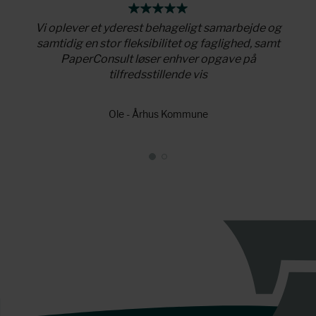
r som
Vi oplever et yderest behageligt samarbejde og
Pape
 viden
samtidig en stor fleksibilitet og faglighed, samt
tilfø
PaperConsult løser enhver opgave på
tilfredsstillende vis
Ole - Århus Kommune