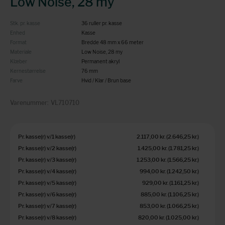
Low Noise, 28 my
Stk. pr. kasse
36 ruller pr. kasse
Enhed
Kasse
Format
Bredde 48 mm x 66 meter
Materiale
Low Noise, 28 my
Klæber
Permanent akryl
Kernestørrelse
76 mm
Farve
Hvid / Klar / Brun base
Varenummer:
VL710710
Pr. kasse(r) v/1 kasse(r)
2.117,00 kr.
(2.646,25 kr.
)
Pr. kasse(r) v/2 kasse(r)
1.425,00 kr.
(1.781,25 kr.
)
Pr. kasse(r) v/3 kasse(r)
1.253,00 kr.
(1.566,25 kr.
)
Pr. kasse(r) v/4 kasse(r)
994,00 kr.
(1.242,50 kr.
)
Pr. kasse(r) v/5 kasse(r)
929,00 kr.
(1.161,25 kr.
)
Pr. kasse(r) v/6 kasse(r)
885,00 kr.
(1.106,25 kr.
)
Pr. kasse(r) v/7 kasse(r)
853,00 kr.
(1.066,25 kr.
)
Pr. kasse(r) v/8 kasse(r)
820,00 kr.
(1.025,00 kr.
)