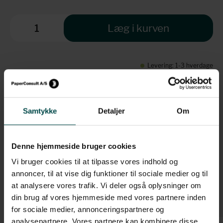
Læg i kurven
Levering: 1-3 hverdage
Brug for hjælp?
Samtykke
Detaljer
Om
+45 70 70 7 42 7
info@paperconsult.dk
Mandag-torsdag: 8.00-16.00
Denne hjemmeside bruger cookies
Fredag: 8.00-15.30
Vi bruger cookies til at tilpasse vores indhold og
annoncer, til at vise dig funktioner til sociale medier og til
Helt enkelt. Personligt
Fagligt nørderi
at analysere vores trafik. Vi deler også oplysninger om
Dag til dag-levering
Løsningsorienteret
din brug af vores hjemmeside med vores partnere inden
for sociale medier, annonceringspartnere og
analysepartnere. Vores partnere kan kombinere disse