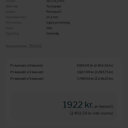
Format
76 x 76,2 mm
Materiale
Termopapir
Klæber
Permanent
Kernestørrelse
25,4 mm
Perforering
Ingen perforering
Farve
Hvid
Oprulning
Udvendig
Varenummer:
250160
Pr. kasse(r) v/1 kasse(r)
1.922,00 kr.
(2.402,50 kr.
)
Pr. kasse(r) v/2 kasse(r)
1.827,00 kr.
(2.283,75 kr.
)
Pr. kasse(r) v/5 kasse(r)
1.789,00 kr.
(2.236,25 kr.
)
1922 kr.
pr kasse(r)
(2.402,50 kr.
inkl. moms)