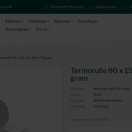
nsult.dk
Helt enkelt. Personligt
Fagligt nørderi
D
Etiketter
Pakketape
Bonruller
Emballage
Ansvarlighed
Om os
rmorulle 80 x 150 x 25,4 mm, 70 gram
Termorulle 80 x 1
gram
Mængde
Minimum køb: 100 ruller
Enhed
Rulle
Materiale
BPA-fri termopapir
Oprulning
Udvendig
Varenummer:
VL308052