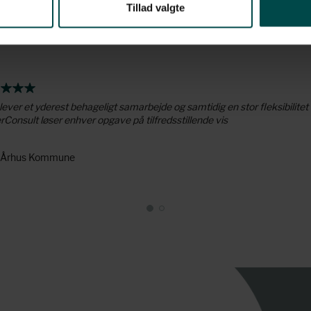
Tillad valgte
lever et yderest behageligt samarbejde og samtidig en stor fleksibilitet
Consult løser enhver opgave på tilfredsstillende vis
- Århus Kommune