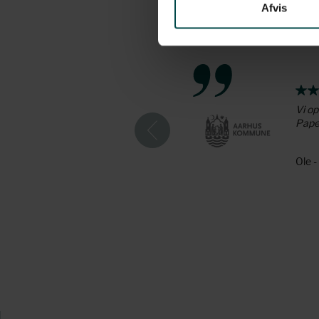
Afvis
 i form af deres faglige viden
Vi op
Paper
Ole 