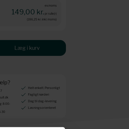
ex.moms
149,00 kr.
pr rulle(r)
(186,25 kr.
inkl. moms)
Læg i kurv
jælp?
Helt enkelt. Personligt
 7
Fagligt nørderi
ult.dk
Dag til dag-levering
: 8.00-
Løsningsorienteret
5.30