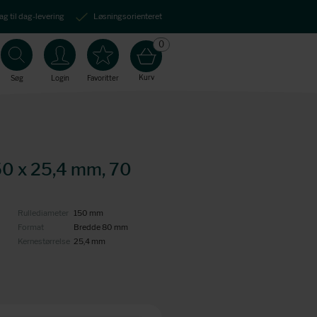
ag til dag-levering
Løsningsorienteret
0
Kurv
Søg
Login
Favoritter
50 x 25,4 mm, 70
Rullediameter
150 mm
Format
Bredde 80 mm
Kernestørrelse
25,4 mm