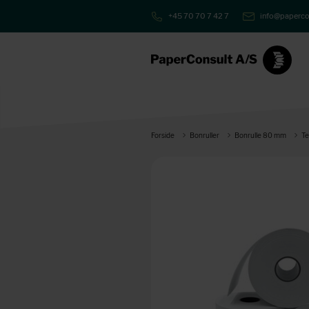
+45 70 70 7 42 7
info@paperco
Forside
Bonruller
Bonrulle 80 mm
Te