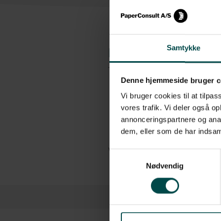
Samtykke
Beskrivelse
Termorullen har følgende specifikationer
Denne hjemmeside bruger c
Mål: 80 mm x 150 mm
Vi bruger cookies til at tilpas
Kernestørrelse: 25,4 mm
vores trafik. Vi deler også 
Gram: 70 g
annonceringspartnere og anal
dem, eller som de har indsaml
Antal: Minimum køb: 100 ruller
Vis mere
Samtykkevalg
Nødvendig