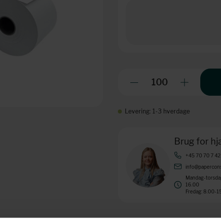
Levering: 1-3 hverdage
Brug for h
+45 70 70 7 42
info@papercons
Mandag-torsdag
16.00
Fredag: 8.00-1