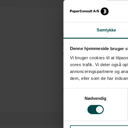
Samtykke
Beskrivelse
Denne bonrulle kaldes også for termorull
Denne hjemmeside bruger c
Bonrullen har følgende specifikationer:
Vi bruger cookies til at tilpas
Mål: Bredde 111 mm x diameter
vores trafik. Vi deler også 
annonceringspartnere og anal
Kernestørrelse: 12 mm
dem, eller som de har indsaml
Antal: 50 ruller pr. kasse. Min. kø
Samtykkevalg
Vis mere
Nødvendig