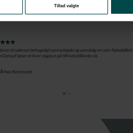
Tillad valgte
lever et yderest behageligt samarbejde og samtidig en stor fleksibilitet
Consult løser enhver opgave på tilfredsstillende vis
- Århus Kommune