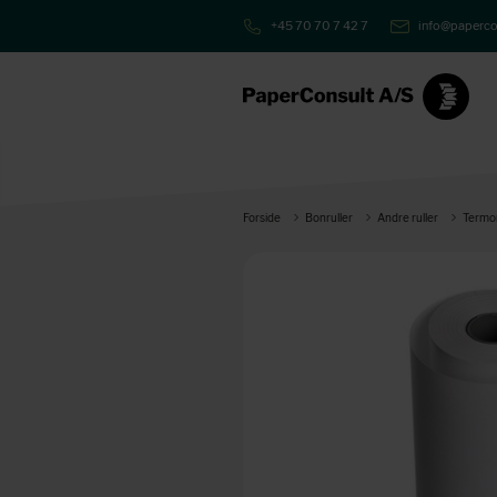
+45 70 70 7 42 7
info@paperco
Forside
Bonruller
Andre ruller
Termor