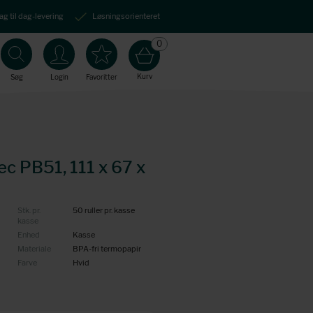
ag til dag-levering
Løsningsorienteret
0
Kurv
Søg
Login
Favoritter
c PB51, 111 x 67 x
Stk. pr.
50 ruller pr. kasse
kasse
Enhed
Kasse
Materiale
BPA-fri termopapir
Farve
Hvid