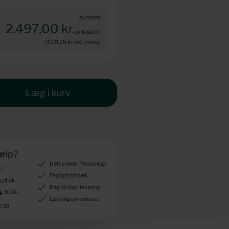
ex.moms
2.497,00 kr.
pr kasse(r)
(3.121,25 kr.
inkl. moms)
Læg i kurv
jælp?
Helt enkelt. Personligt
 7
Fagligt nørderi
ult.dk
Dag til dag-levering
: 8.00-
Løsningsorienteret
5.30