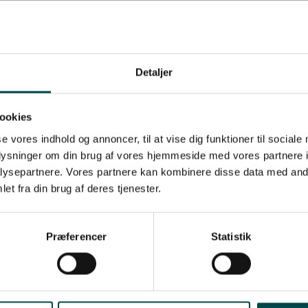
Detaljer
e og har det vi kalder long life termopapir, som gør du kan opbevare dine bonru
ookies
se vores indhold og annoncer, til at vise dig funktioner til sociale
 67 mm
oplysninger om din brug af vores hjemmeside med vores partnere i
ysepartnere. Vores partnere kan kombinere disse data med andr
et fra din brug af deres tjenester.
b: 100 ruller
Præferencer
Statistik