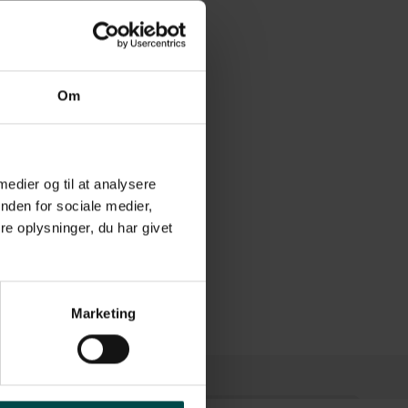
Om
ller i mange år.
 medier og til at analysere
nden for sociale medier,
e oplysninger, du har givet
Marketing