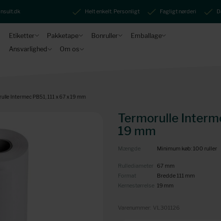
nsult.dk
Helt enkelt. Personligt
Fagligt nørderi
D
Etiketter
Pakketape
Bonruller
Emballage
Ansvarlighed
Om os
ulle Intermec PB51, 111 x 67 x 19 mm
Termorulle Interme
19 mm
Mængde
Minimum køb: 100 ruller
Rullediameter
67 mm
Format
Bredde 111 mm
Kernestørrelse
19 mm
Varenummer:
VL301126