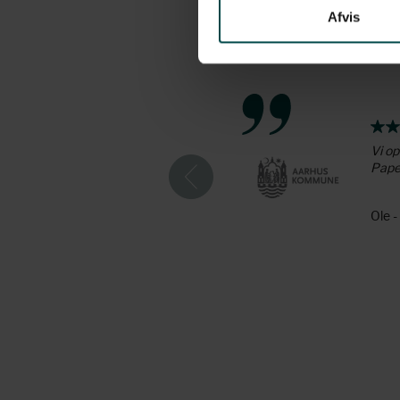
Afvis
 i form af deres faglige viden
Vi op
Paper
Ole 