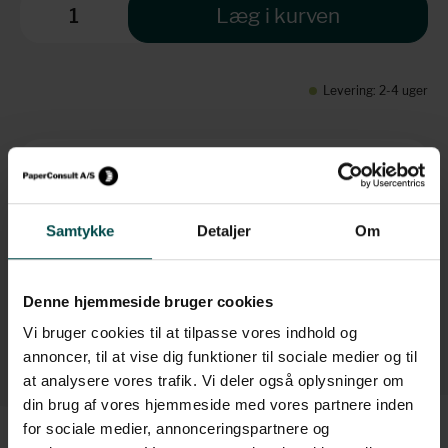
Læg i kurven
Levering: 2-4 uger
Brug for hjælp?
+45 70 70 7 42 7
info@paperconsult.dk
Samtykke
Detaljer
Om
Mandag-torsdag: 8.00-16.00
Fredag: 8.00-15.30
Denne hjemmeside bruger cookies
Helt enkelt. Personligt
Fagligt nørderi
Vi bruger cookies til at tilpasse vores indhold og
Dag til dag-levering
Løsningsorienteret
annoncer, til at vise dig funktioner til sociale medier og til
at analysere vores trafik. Vi deler også oplysninger om
din brug af vores hjemmeside med vores partnere inden
for sociale medier, annonceringspartnere og