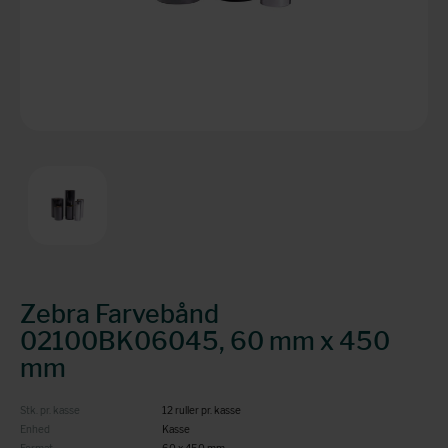
Zebra Farvebånd
02100BK06045, 60 mm x 450
mm
Stk. pr. kasse
12 ruller pr. kasse
Enhed
Kasse