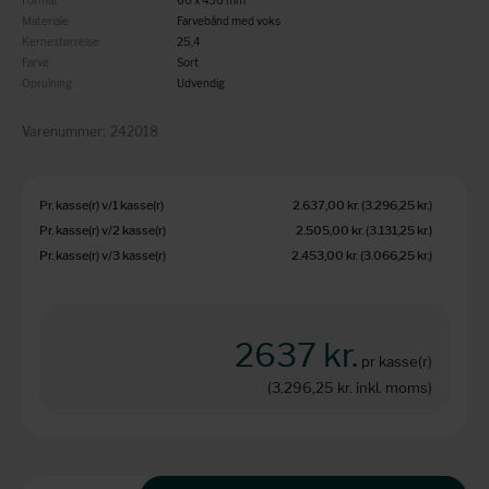
Format
60 x 450 mm
Materiale
Farvebånd med voks
Kernestørrelse
25,4
Farve
Sort
Oprulning
Udvendig
Varenummer:
242018
Pr. kasse(r) v/1 kasse(r)
2.637,00 kr.
(3.296,25 kr.
)
Pr. kasse(r) v/2 kasse(r)
2.505,00 kr.
(3.131,25 kr.
)
Pr. kasse(r) v/3 kasse(r)
2.453,00 kr.
(3.066,25 kr.
)
2637 kr.
pr kasse(r)
(3.296,25 kr.
inkl. moms)