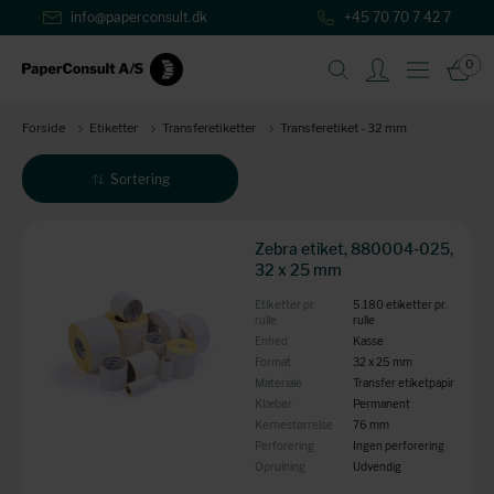
info@paperconsult.dk
+45 70 70 7 42 7
0
Forside
Etiketter
Transferetiketter
Transferetiket - 32 mm
Sortering
Produkter: 3
Zebra etiket, 880004-025,
32 x 25 mm
Etiketter pr.
5.180 etiketter pr.
rulle
rulle
Enhed
Kasse
Format
32 x 25 mm
Materiale
Transfer etiketpapir
Klæber
Permanent
Kernestørrelse
76 mm
Perforering
Ingen perforering
Oprulning
Udvendig