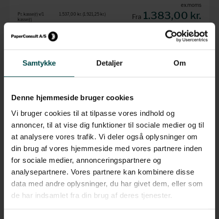
ex.moms
1.383,00 kr.
Pr. kasse(r) v/1
1.537,00 kr.
(1.921,25 kr.
)
Fra
kasse(r)
pr kasse(r)
Pr. kasse(r) v/2
1.460,00 kr.
(1.825,00 kr.
)
kasse(r)
(1.728,75 kr.
inkl. moms)
Pr. kasse(r) v/5
1.383,00 kr.
(1.728,75 kr.
)
kasse(r)
Læg i kurv
Samtykke
Detaljer
Om
Denne hjemmeside bruger cookies
Zebra etiket, 800271-105,
32 x 25 mm
Vi bruger cookies til at tilpasse vores indhold og
annoncer, til at vise dig funktioner til sociale medier og til
Etiketter pr.
2.580 etiketter pr.
rulle
rulle
at analysere vores trafik. Vi deler også oplysninger om
Enhed
Kasse
din brug af vores hjemmeside med vores partnere inden
Format
32 x 25 mm
for sociale medier, annonceringspartnere og
Materiale
Transfer etiketpapir
Klæber
Permanent
analysepartnere. Vores partnere kan kombinere disse
Kernestørrelse
25,4 mm
data med andre oplysninger, du har givet dem, eller som
Perforering
Perforering mellem
de har indsamlet fra din brug af deres tjenester.
hver etiket
Farve
Hvid
Oprulning
Udvendig