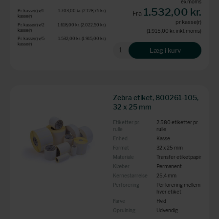
ex.moms
1.532,00 kr.
Pr. kasse(r) v/1
1.703,00 kr.
(2.128,75 kr.
)
Fra
kasse(r)
pr kasse(r)
Pr. kasse(r) v/2
1.618,00 kr.
(2.022,50 kr.
)
kasse(r)
(1.915,00 kr.
inkl. moms)
Pr. kasse(r) v/5
1.532,00 kr.
(1.915,00 kr.
)
kasse(r)
Læg i kurv
Zebra etiket, 800261-105,
32 x 25 mm
Etiketter pr.
2.580 etiketter pr.
rulle
rulle
Enhed
Kasse
Format
32 x 25 mm
Materiale
Transfer etiketpapir
Klæber
Permanent
Kernestørrelse
25,4 mm
Perforering
Perforering mellem
hver etiket
Farve
Hvid
Oprulning
Udvendig