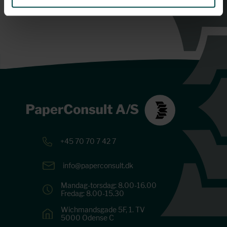
+45 70 70 7 42 7
info@paperconsult.dk
Mandag-torsdag: 8.00-16.00
Fredag: 8.00-15.30
Wichmandsgade 5F, 1. TV
5000 Odense C