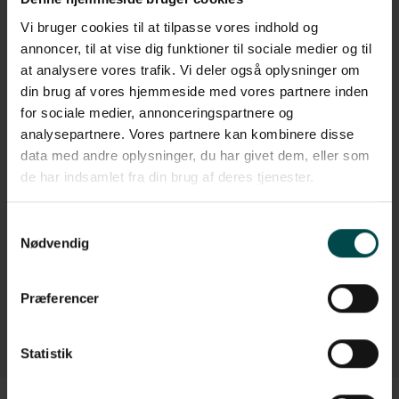
Farve
Hvid
Vi bruger cookies til at tilpasse vores indhold og
Oprulning
Udvendig
annoncer, til at vise dig funktioner til sociale medier og til
ex.moms
at analysere vores trafik. Vi deler også oplysninger om
1.285,00 kr.
Pr. kasse(r) v/1
1.428,00 kr.
(1.785,00 kr.
)
Fra
kasse(r)
din brug af vores hjemmeside med vores partnere inden
pr kasse(r)
Pr. kasse(r) v/2
1.356,00 kr.
(1.695,00 kr.
)
kasse(r)
(1.606,25 kr.
inkl. moms)
for sociale medier, annonceringspartnere og
Pr. kasse(r) v/5
1.285,00 kr.
(1.606,25 kr.
)
analysepartnere. Vores partnere kan kombinere disse
kasse(r)
Læg i kurv
data med andre oplysninger, du har givet dem, eller som
de har indsamlet fra din brug af deres tjenester.
Samtykkevalg
Nødvendig
Præferencer
Statistik