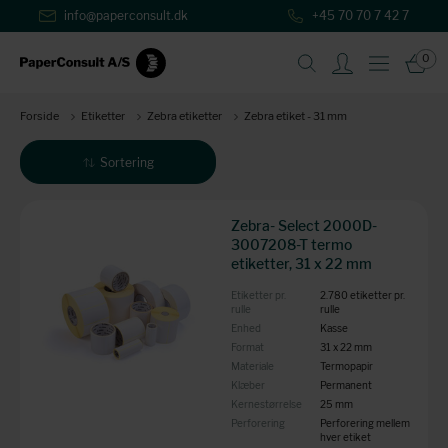
info@paperconsult.dk
+45 70 70 7 42 7
0
Forside
Etiketter
Zebra etiketter
Zebra etiket - 31 mm
Sortering
Produkter: 2
Zebra- Select 2000D-
3007208-T termo
etiketter, 31 x 22 mm
Etiketter pr.
2.780 etiketter pr.
rulle
rulle
Enhed
Kasse
Format
31 x 22 mm
Materiale
Termopapir
Klæber
Permanent
Kernestørrelse
25 mm
Perforering
Perforering mellem
hver etiket